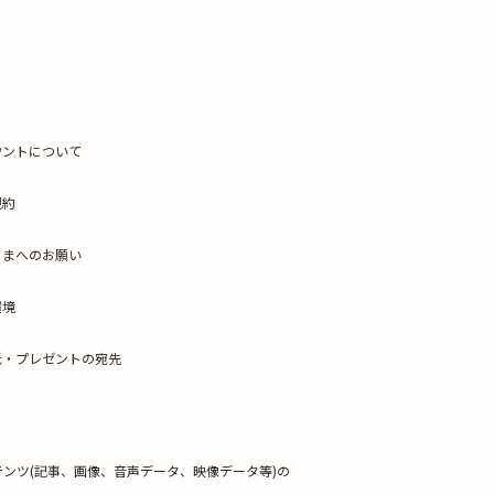
ウントについて
規約
さまへのお願い
環境
紙・プレゼントの宛先
テンツ
(記事、画像、音声データ、映像データ等)の