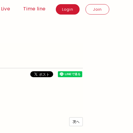
Live
Time line
Login
Join
次へ