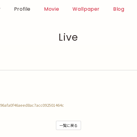
w
Profile
Movie
Wallpaper
Blog
Live
。
/f896afa0f46aeed8ac7acc092501464c
一覧に戻る