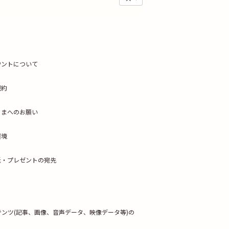
ウントについて
規約
さまへのお願い
環境
紙・プレゼントの宛先
テンツ
(記事、画像、音声データ、映像データ等)の