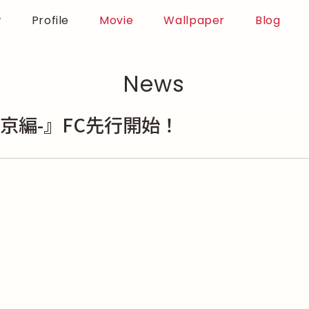
w
Profile
Movie
Wallpaper
Blog
News
京編-』FC先行開始！