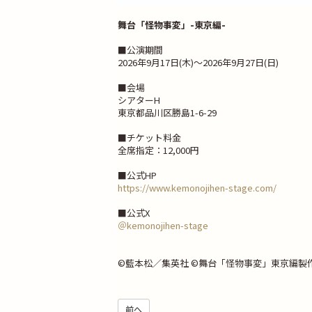
舞台「怪物事変」-東京編-
■公演期間
2026年9月17日(木)～2026年9月27日(日)
■会場
シアターH
東京都品川区勝島1-6-29
■チケット料金
全席指定：12,000円
■公式HP
https://www.kemonojihen-stage.com/
■公式X
＠kemonojihen-stage
©藍本松／集英社 ©舞台「怪物事変」東京編製
前へ