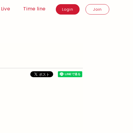
Live
Time line
Login
Join