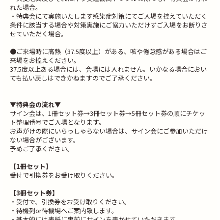
れた場合。
・特典会にて実施いたします感染症対策にてご入場を控えていただく
条件に該当する場合や対策実施にご協力いただけずご入場をお断りさ
せていただく場合。
●ご来場時に高熱（37.5度以上）がある、咳や倦怠感がある場合はご
来場をお控えください。
37.5度以上ある場合には、会場には入れません。いかなる場合におい
ても払い戻しはできかねますのでご了承ください。
▼特典会の流れ▼
サイン会は、1冊セット券→3冊セット券→5冊セット券の順にチケッ
ト整理番号でご入場となります。
お声がけの際にいらっしゃらない場合は、サイン会にご参加いただけ
ない場合がございます。
予めご了承ください。
【1冊セット】
受付で引換券をお受け取りください。
【3冊セット券】
・受付で、引換券をお受け取りください。
・待機列or待機場へご案内致します。
・基本的には表紙に事前にサインを書かせていただきます。