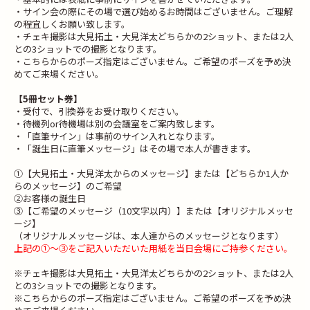
・サイン会の際にその場で選び始めるお時間はございません。ご理解
の程宜しくお願い致します。
・チェキ撮影は大見拓土・大見洋太どちらかの2ショット、または2人
との3ショットでの撮影となります。
・こちらからのポーズ指定はございません。ご希望のポーズを予め決
めてご来場ください。
【5冊セット券】
・受付で、引換券をお受け取りください。
・待機列or待機場は別の会議室をご案内致します。
・「直筆サイン」は事前のサイン入れとなります。
・「誕生日に直筆メッセージ」はその場で本人が書きます。
①【大見拓土・大見洋太からのメッセージ】または【どちらか1人か
らのメッセージ】のご希望
②お客様の誕生日
③【ご希望のメッセージ（10文字以内）】または【オリジナルメッセ
ージ】
（オリジナルメッセージは、本人達からのメッセージとなります）
上記の①～③をご記入いただいた用紙を当日会場にご持参ください。
※チェキ撮影は大見拓土・大見洋太どちらかの2ショット、または2人
との3ショットでの撮影となります。
※こちらからのポーズ指定はございません。ご希望のポーズを予め決