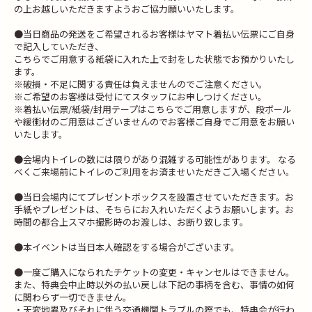
の上お越しいただきますようおご協力願いいたします。
●当日商品の発送をご希望されるお客様はヤマト着払い伝票にご自身
で記入していただき、
こちらでご用意する紙袋に入れた上で封をした状態でお預かりいたし
ます。
※破損・不足に関する責任は負えませんのでご注意ください。
※ご希望のお客様は受付にてスタッフにお申しつけください。
※着払い伝票/紙袋/封用テープはこちらでご用意しますが、段ボール
や緩衝材のご用意はございませんのでお客様ご自身でご用意をお願い
いたします。
●会場内トイレの数には限りがあり混雑する可能性があります。 なる
べくご来場前にトイレのご利用をお済ませいただきご入場ください。
●当日会場内にてプレゼントボックスを設置させていただきます。お
手紙やプレゼントは、そちらにお入れいただくようお願いします。お
時間の都合上スマホ撮影時のお渡しは、お断り致します。
●本イベントは当日本人確認をする場合がございます。
●一度ご購入になられたチケットの変更・キャンセルはできません。
また、特典会中止時以外の払い戻しは下記の事柄を含む、事情の如何
に関わらず一切できません。
​・天変地異及びそれに伴う交通機関トラブルの際でも、特典会が行わ