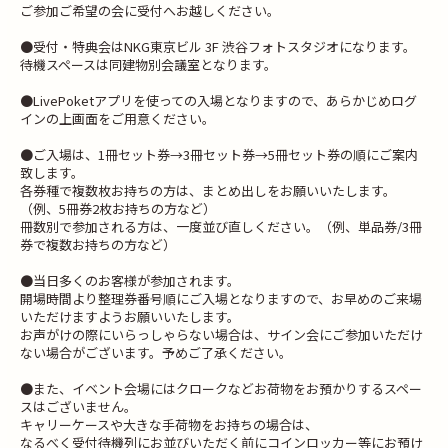
ご参加ご希望の会に受付へお越しください。
●受付・特典会はNKG東京ビル 3F 渋谷フォトスタジオになります。
待機スペースは同建物別会議室となります。
●LivePoketアプリを使っての入場となりますので、あらかじめログ
インの上画面をご用意ください。
●ご入場は、1冊セット券→3冊セット券→5冊セット券の順にご案内
致します。
各券種で複数枚お持ちの方は、まとめ出しをお願いいたします。
（例、5冊券2枚お持ちの方など）
冊数別で参加される方は、一度並び直しください。（例、単品券/3冊
券で複数お持ちの方など）
●当日多くのお客様が参加されます。
開場時間より整理券番号順にご入場となりますので、お早めのご来場
いただけますようお願いいたします。
お声がけの際にいらっしゃらない場合は、サイン会にご参加いただけ
ない場合がございます。予めご了承ください。
●また、イベント会場にはクロークなどお荷物をお預かりするスペー
スはございません。
キャリーケースや大きな手荷物をお持ちの場合は、
なるべく受付待機列にお並びいただく前にコインロッカー等にお預け